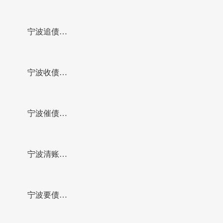
务合同纠
一起校园承
司成功调解
宁波追债公
纷，耐心释
包欠薪引发
一起因公司
司成功调解
宁波收债公
明法理，促
的矛盾纠
资金周转困
一起老人状
司成功调解
宁波催债公
成双方当庭
纷，为张某
难引发的纠
告子女的赡
一起涉企买
司成功调处
宁波清账公
达成调解协
追回14万元
纷
养费纠纷，
卖合同纠
一起辽宁省
司成功调解
宁波要债公