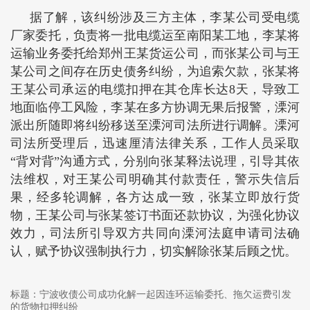
据了解，该纠纷涉及三方主体，李某公司受电缆
厂家委托，负责将一批电缆运至南阳某工地，李某将
运输业务委托给郑州王某货运公司，而张某公司与王
某公司之间存在历史债务纠纷，为追索欠款，张某将
王某公司承运的电缆扣押在其仓库长达8天，导致工
地面临停工风险，李某在多方协调无果后报警，溧河
派出所随即将纠纷移送至溧河司法所进行调解。溧河
司法所受理后，迅速厘清法律关系，工作人员采取
“背对背”沟通方式，分别向张某释法说理，引导其依
法维权，对王某公司明确其付款责任，警示失信后
果，经多轮调解，各方达成一致，张某立即放行货
物，王某公司与张某签订书面还款协议，为强化协议
效力，司法所引导双方共同向溧河法庭申请司法确
认，赋予协议强制执行力，切实解除张某后顾之忧。
标题：
宁波收债公司成功化解一起因连环运输委托、拖欠运费引发
的货物扣押纠纷