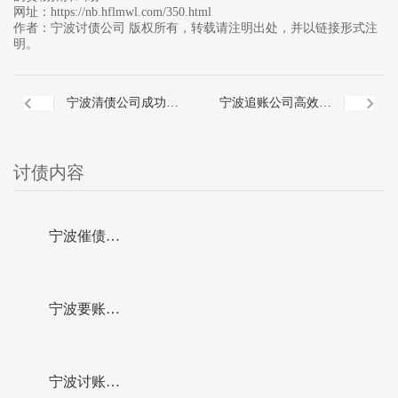
网址：
https://nb.hflmwl.com/350.html
作者：
宁波讨债公司
版权所有，转载请注明出处，并以链接形式注
明。
宁波清债公司成功化
宁波追账公司高效化
解一起装饰装修合同
解一起复杂农民工欠
讨债内容
纠纷案，实现了快速
薪纠纷
宁波催债公
解纷、案结事了
司成功调解
宁波要账公
一起建房劳
司成功化解
宁波讨账公