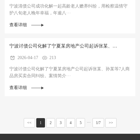
宁波清债公司成功化解一起高龄老人赡养纠纷，用检察温情守
护八旬老人晚年幸福，年逾八···
查看详细
宁波讨债公司化解了宁夏某房地产公司起诉张某、孙
2026-04-17
213
某等7人商品房买卖合同纠纷
宁波讨债公司化解了宁夏某房地产公司起诉张某、孙某等7人商
品房买卖合同纠纷。案情简介···
查看详细
···
<<
1
2
3
4
5
1/7
>>