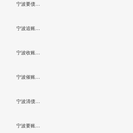
一起历时数
司成功化解
宁波要债公
月的离婚纠
一起积压二
司高效化解
宁波追账公
纷
十余年的邻
一起邻里土
司高效调处
宁波收账公
里地界纠纷
地边界纠纷
一起涉及5名
司成功化解
宁波催账公
务工人员欠
一起农村临
司成功化解
宁波清债公
薪纠纷，促
时用工受伤
一起拖欠劳
司成功化解
宁波要账公