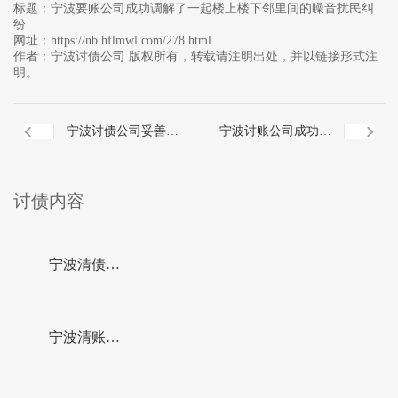
标题：
宁波要账公司成功调解了一起楼上楼下邻里间的噪音扰民纠
纷
网址：
https://nb.hflmwl.com/278.html
作者：
宁波讨债公司
版权所有，转载请注明出处，并以链接形式注
明。
宁波讨债公司妥善化
宁波讨账公司成功化
解红五小区业主因音
解了一起堵塞下水井
讨债内容
乐播放音量过大引发
引发的邻里纠纷
宁波清债公
的邻里纠纷
司成功调解
宁波清账公